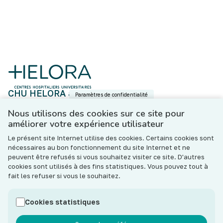
CHU HELORA asbl
Paramètres de confidentialité
Boulevard Fulgence Masson, 5 - 7000 Mons
N°BCE : BE 0801.643.533
Nous utilisons des cookies sur ce site pour
améliorer votre expérience utilisateur
Contact
Le présent site Internet utilise des cookies. Certains cookies sont
Les hôpitaux de l’ASBL CHU HELORA (« l’Institution »)
nécessaires au bon fonctionnement du site Internet et ne
s’engagent à ce que les traitements de données
peuvent être refusés si vous souhaitez visiter ce site. D'autres
personnelles effectués notamment dans le cadre de votre
cookies sont utilisés à des fins statistiques. Vous pouvez tout à
prise en charge (thérapeutique, sociale et administrative)
fait les refuser si vous le souhaitez.
soient conformes au règlement général sur la protection
des données (RGPD) et à la législation belge en vigueur sur
Cookies statistiques
la protection de la vie privée.
En savoir plus