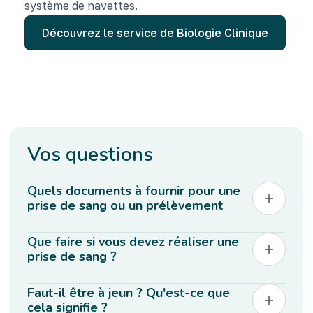
système de navettes.
Découvrez le service de Biologie Clinique
Vos questions
Quels documents à fournir pour une
prise de sang ou un prélèvement
Votre carte d'identité
Que faire si vous devez réaliser une
Une vignette mutuelle
prise de sang ?
La prescription de votre médecin
Veuillez signaler à la personne qui réalise
Faut-il être à jeun ? Qu'est-ce que
la prise de sang si vous prenez des
cela signifie ?