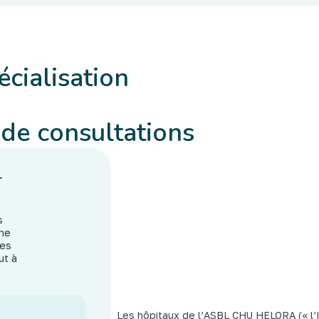
écialisation
 de consultations
r
y
s
 ne
res
ut à
Les hôpitaux de l’ASBL CHU HELORA (« l’In