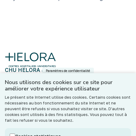
CHU HELORA asbl
Paramètres de confidentialité
Boulevard Fulgence Masson, 5 - 7000 Mons
N°BCE : BE 0801.643.533
Nous utilisons des cookies sur ce site pour
améliorer votre expérience utilisateur
Contact
Le présent site Internet utilise des cookies. Certains cookies sont
Les hôpitaux de l’ASBL CHU HELORA (« l’Institution »)
nécessaires au bon fonctionnement du site Internet et ne
s’engagent à ce que les traitements de données
peuvent être refusés si vous souhaitez visiter ce site. D'autres
personnelles effectués notamment dans le cadre de votre
cookies sont utilisés à des fins statistiques. Vous pouvez tout à
prise en charge (thérapeutique, sociale et administrative)
fait les refuser si vous le souhaitez.
soient conformes au règlement général sur la protection
des données (RGPD) et à la législation belge en vigueur sur