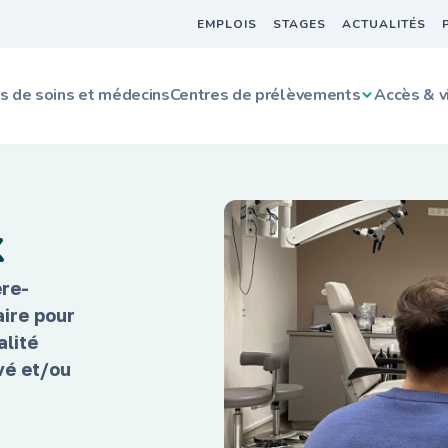
EMPLOIS
STAGES
ACTUALITÉS
s de soins et médecins
Centres de prélèvements
Accès & v
x
ère-
aire pour
alité
vé et/ou