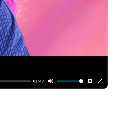
01:42
Mute
Settings
Enter
fullscreen