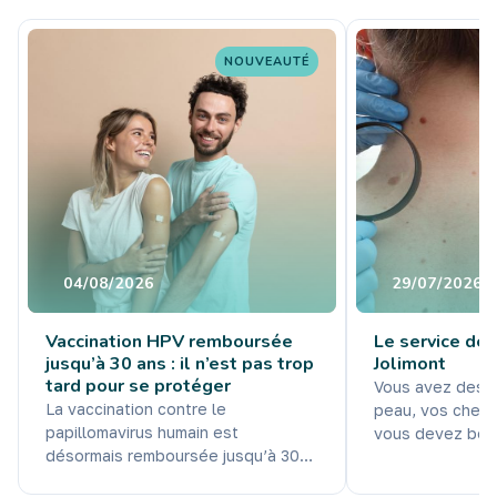
NOUVEAUTÉ
04/08/2026
29/07/2026
Vaccination HPV remboursée
Le service de
jusqu’à 30 ans : il n’est pas trop
Jolimont
tard pour se protéger
Vous avez des q
La vaccination contre le
peau, vos cheve
papillomavirus humain est
vous devez bénéf
désormais remboursée jusqu’à 30
dermatologique ? Dans cette vi
ans. Une avancée importante pour
le Dr Ziraldo, mé