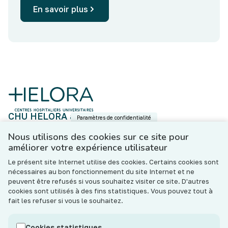
En savoir plus
CHU HELORA asbl
Paramètres de confidentialité
Boulevard Fulgence Masson, 5 - 7000 Mons
N°BCE : BE 0801.643.533
Nous utilisons des cookies sur ce site pour
améliorer votre expérience utilisateur
Contact
Le présent site Internet utilise des cookies. Certains cookies sont
Les hôpitaux de l’ASBL CHU HELORA (« l’Institution »)
nécessaires au bon fonctionnement du site Internet et ne
s’engagent à ce que les traitements de données
peuvent être refusés si vous souhaitez visiter ce site. D'autres
personnelles effectués notamment dans le cadre de votre
cookies sont utilisés à des fins statistiques. Vous pouvez tout à
prise en charge (thérapeutique, sociale et administrative)
fait les refuser si vous le souhaitez.
soient conformes au règlement général sur la protection
des données (RGPD) et à la législation belge en vigueur sur
Cookies statistiques