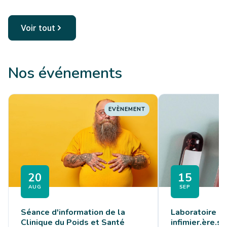
permettre aux jeunes adultes,
femmes comme h...
Voir tout
Nos événements
EVÈNEMENT
20
15
AUG
SEP
Séance d'information de la
Laboratoire - 
Clinique du Poids et Santé
infimier.ère.s