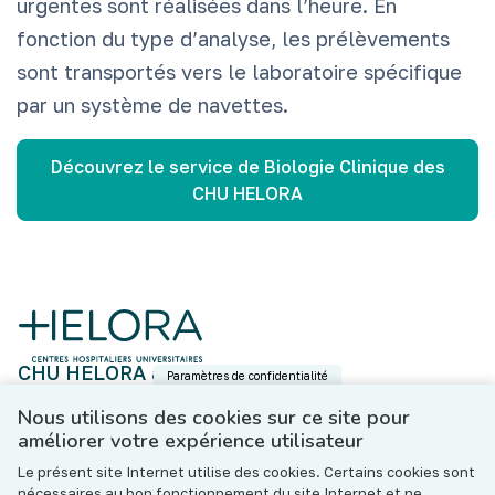
urgentes sont réalisées dans l’heure. En
fonction du type d’analyse, les prélèvements
sont transportés vers le laboratoire spécifique
par un système de navettes.
Découvrez le service de Biologie Clinique des
CHU HELORA
CHU HELORA asbl
Paramètres de confidentialité
Boulevard Fulgence Masson, 5 - 7000 Mons
N°BCE : BE 0801.643.533
Nous utilisons des cookies sur ce site pour
améliorer votre expérience utilisateur
Contact
Le présent site Internet utilise des cookies. Certains cookies sont
Les hôpitaux de l’ASBL CHU HELORA (« l’Institution »)
nécessaires au bon fonctionnement du site Internet et ne